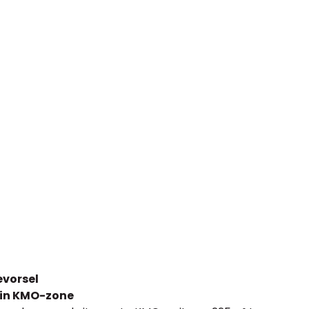
evorsel
g in KMO-zone