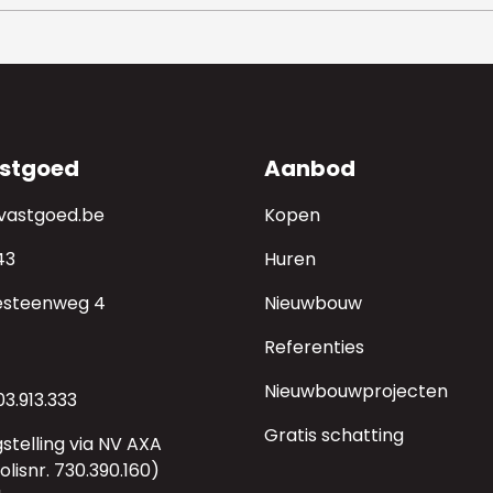
stgoed
Aanbod
-vastgoed.be
Kopen
43
Huren
esteenweg 4
Nieuwbouw
Referenties
Nieuwbouwprojecten
3.913.333
Gratis schatting
stelling via NV AXA
lisnr. 730.390.160)