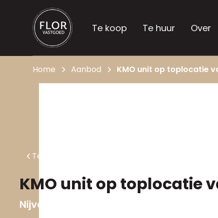
Te koop
Te huur
Over
Home
Aanbod
KMO unit op toplocatie v
Terug naar aanbod
KMO unit op toplocatie v
Nijverheidsweg 4
,
2310 Rijkevorsel