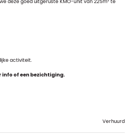
n we deze goed uitgeruste KMO-unit van 225m² te
ke activiteit.
nfo of een bezichtiging.
Verhuurd