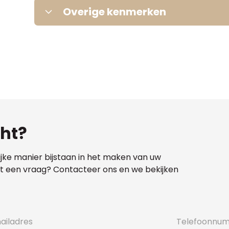
Renovatieverplichting
Gas
Overige kenmerken
Garage
Informatie nog niet beschikbaar.
Bouwvergunning
Water
Dagvaarding
Dubbele beglazing
Verkavelingsvergunning
Oplaadpunt elektrische voertuigen
cht?
ijke manier bijstaan in het maken van uw
Voorkooprecht
met een vraag? Contacteer ons en we bekijken