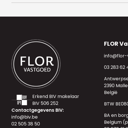
FLOR Va
info@flor
03 283 62 
Antwerps
2390 Malle
België
Erkend BIV makelaar
BIV 506 252
BTW BE080
Contactgegevens BIV:
BA en borg
info@biv.be
Belgium (po
02 505 38 50