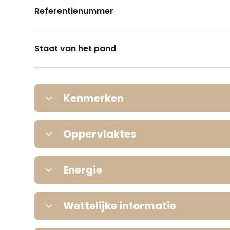
Referentienummer
Staat van het pand
Kenmerken
Tuin
Oppervlaktes
Perceeloppervlakte
Terras
Energie
Elektriciteit
Woonoppervlakte
Wettelijke informatie
Parking