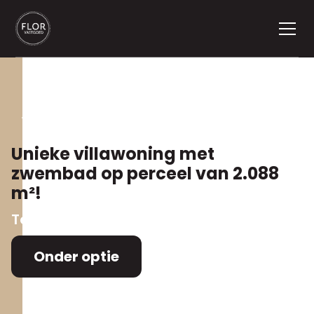
Terug naar aanbod
Unieke villawoning met
zwembad op perceel van 2.088
m²!
Ten Boslaan 11
,
2980 Zoersel
Onder optie