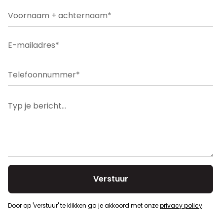
Bouwvergunning
Ja
Type verwarming
gas cv
Dagvaarding
Nee
Dubbele beglazing
Ja
Verkavelingsvergunning
Ja
Oplaadpunt elektrische voertuigen
Nee
Voorkooprecht
Nee
Door op 'verstuur' te klikken ga je akkoord met onze
privacy policy
.